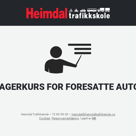
AGERKURS FOR FORESATTE AU
Heimdal Trafikkskole – 72 89 59 30 –
heimdal@heimdaltrafikkskole.no
Cookies
.
Personvernerklæring
. Laget av
HK
.